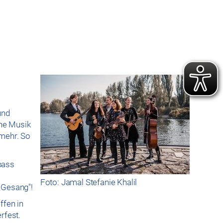
und
che Musik
 mehr. So
abass
Foto: Jamal Stefanie Khalil
 Gesang"!
ffen in
rfest.