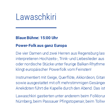
Lawaschkiri
Blaue Bühne: 15:00 Uhr
Power-Folk aus ganz Europa
Die vier Damen und zwei Herren aus Regensburg lasse
interpretieren Hochzeits-, Trink- und Liebeslieder a
oder nordische Stücke unter feurige Balkan-Rhythme
klingt europäischer Powerfolk vom Feinsten!
Instrumentiert mit Geige, Querflöte, Akkordeon, Gita
sowie ausgestattet mit oft mehrstimmigen Gesängen 
Anekdoten führt die Kapelle durch den Abend. Das i
Lawaschkiri gastierten unter anderem beim Folklorum
Nürnberg, beim Passauer Pfingstopenair, beim Toll