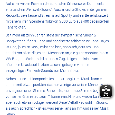
Auf einer wilden Reise an die schönsten Orte unseres Kontinents
entstand ein „Fernweh-Sound“. Ausverkaufte Shows in der ganzen
Republik, viele tausend Streams auf Spotify und ein Benefizkonzert
mit einem irren Spendenerfolg von 5.000 Euro aus 400 begeisterten
Fans folgten.
Seit mehr als zehn Jahren steht der sympathische Singer &
Songwriter auf der Bühne und begeisterte seither seine Fans. Ja, es
ist Pop, ja, es ist Rock, es ist englisch, spanisch, deutsch. Das
spricht vor allem diejenigen Menschen an, die gerne spontan in den
VW Bus, das Wohnmobil oder den Zug steigen und sich zum
nächsten Urlaubsort treiben lassen - getragen von den
einzigartigen Fernweh-Sounds von Michael Lex.
Neben der selbst komponierten und arrangierten Musik kann er
zudem mit etwas punkten, das nur wenige vorweisen können: einer
unvergleichlichen Stimme. Seine tiefe, leicht raue Stimme begleitet
von seiner Gitarre lädt zum Träumen ein. Hin- und wieder kann es
aber auch etwas rockiger werden! Diese Vielfalt - sowohl im Sound,
als auch sprachlich - ist es, was seine Fans an ihm und seiner Musik
lieben.