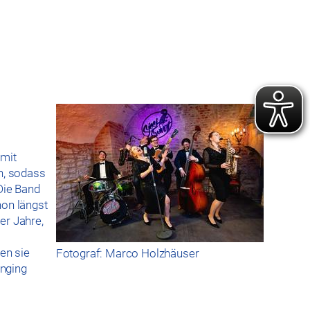
 mit
n, sodass
Die Band
hon längst
er Jahre,
en sie
Fotograf: Marco Holzhäuser
inging