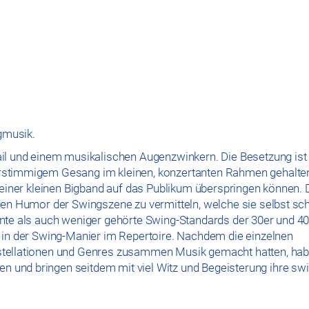
ngmusik.
ail und einem musikalischen Augenzwinkern. Die Besetzung ist
hrstimmigem Gesang im kleinen, konzertanten Rahmen gehalte
e einer kleinen Bigband auf das Publikum überspringen können. 
den Humor der Swingszene zu vermitteln, welche sie selbst sc
nte als auch weniger gehörte Swing-Standards der 30er und 40
 in der Swing-Manier im Repertoire. Nachdem die einzelnen
stellationen und Genres zusammen Musik gemacht hatten, hab
und bringen seitdem mit viel Witz und Begeisterung ihre sw