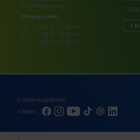
93055 Regensburg
0941
Öffnungszeiten:
E-Ma
Mo. - Mi.
08:00 - 16:00 Uhr
Do.
08:00 - 18:00 Uhr
Fr.
08:00 - 14:00 Uhr
In Verbindung bleiben