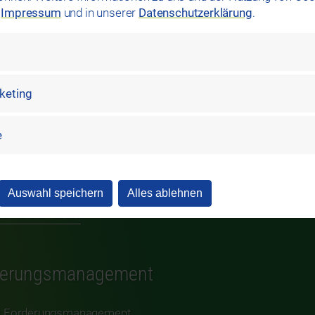
Ansprechpartner Flyer
m
Impressum
und in unserer
Datenschutzerklärung
.
rketing
e
Auswahl speichern
Alles ablehnen
r Sie da!
derungsmanagement
e Forderungsmanagement