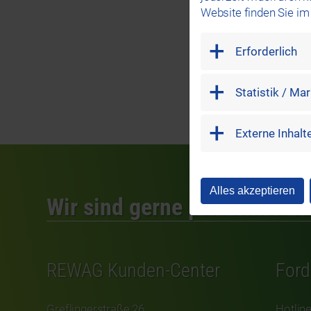
Website finden Sie i
Erforderlich
Erforderlich
Statistik / Marketing
Statistik / Ma
Externe Inhalte
Externe Inhalt
Alles akzeptieren
Wir sind gerne persönlich fü
REWAG Kunden-Center
For
Greflingerstraße 26
Hotlin