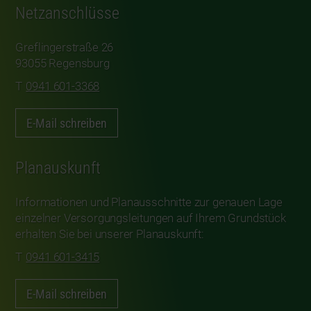
Netzanschlüsse
Greflingerstraße 26
93055 Regensburg
0941 601-3368
E-Mail schreiben
Planauskunft
Informationen und Planausschnitte zur genauen Lage
einzelner Versorgungsleitungen auf Ihrem Grundstück
erhalten Sie bei unserer Planauskunft:
0941 601-3415
E-Mail schreiben