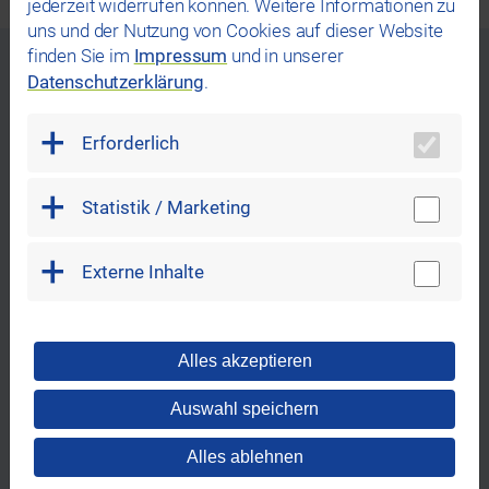
jederzeit widerrufen können. Weitere Informationen zu
uns und der Nutzung von Cookies auf dieser Website
finden Sie im
Impressum
und in unserer
Weitere Themen,
Datenschutzerklärung
.
die Sie interessieren könnten
Erforderlich
Statistik / Marketing
Externe Inhalte
Alles akzeptieren
REWAG Bonuswelt
Auswahl speichern
Alles ablehnen