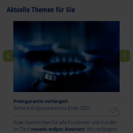
Aktuelle Themen für Sie
Preisgarantie verlängert
Wei
Sichere Erdgaspreise bis Ende 2027
Jet
Gute Nachrichten für alle Kundinnen und Kunden
Jet
im Tarif
rewario.erdgas.konstant
: Wir verlängern
wei