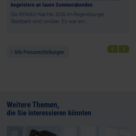
n
begeistern an lauen Sommerabenden
S
Die REWAG-Nächte 2026 im Regensburger
e
Stadtpark sind vorüber. Es war ein…
G
d
n
i
Alle Pressemitteilungen
Weitere Themen,
die Sie interessieren könnten