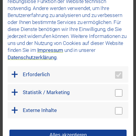
reibungslose Funktion der Website technisch
Mit unserem Kundenportal haben Sie ganz
notwendig. Andere werden verwendet, um Ihre
einfach jederzeit Zugriff auf unsere
Benutzererfahrung zu analysieren und zu verbessern
Services:
oder Ihnen bestimmte Services zu ermöglichen. Für
diese Dienste benötigen wir Ihre Einwilligung, die Sie
Tarif vergleichen & wechseln
jederzeit widerrufen können. Weitere Informationen zu
Zählerstand erfassen
uns und der Nutzung von Cookies auf dieser Website
Abschlag ändern
finden Sie im
Impressum
und in unserer
Rechnungen einsehen
Datenschutzerklärung
.
Daten ändern
Zugang zur Bonuswelt
Erforderlich
Und vieles mehr…
Statistik / Marketing
Zum Kundenportal
Externe Inhalte
Wir helfen Ihnen gerne!
Alles akzeptieren