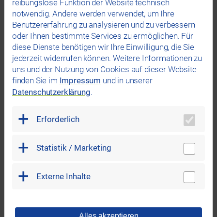
reibungslose Funktion der Website technisch
aus Erneuerbaren Energiequellen einen
notwendig. Andere werden verwendet, um Ihre
besonders hohen Umweltnutzen.
Benutzererfahrung zu analysieren und zu verbessern
Das Grüner Strom-Label ist das erste
oder Ihnen bestimmte Services zu ermöglichen. Für
Gütesiegel für Ökostrom in
diese Dienste benötigen wir Ihre Einwilligung, die Sie
Deutschland. Der Verein Grüner Strom
jederzeit widerrufen können. Weitere Informationen zu
Label e.V. wurde im Dezember 1998 auf
uns und der Nutzung von Cookies auf dieser Website
Initiative von EUROSOLAR von
finden Sie im
Impressum
und in unserer
gemeinnützigen Umwelt- und
Datenschutzerklärung
.
Verbraucherschutzverbänden sowie
Friedensinitiativen gegründet. Der
Erforderlich
Verbandszweck ist auf Umweltschutz,
die Förderung Erneuerbarer Energien
und den sparsamen, effizienten und
Statistik / Marketing
ressourcenschonenden Energieeinsatz
ausgerichtet. Das Grüner Strom-Label
Externe Inhalte
ist somit das einzige Gütesiegel, das von
führenden Umweltverbänden empfohlen
getragen wird.
Die Zertifizierung basiert auf einem
Alles akzeptieren