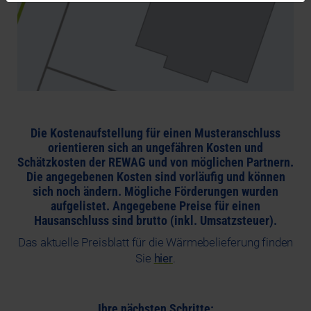
Die Kostenaufstellung für einen Musteranschluss
orientieren sich an ungefähren Kosten und
Schätzkosten der REWAG und von möglichen Partnern.
Die angegebenen Kosten sind vorläufig und können
sich noch ändern. Mögliche Förderungen wurden
aufgelistet. Angegebene Preise für einen
Hausanschluss sind brutto (inkl. Umsatzsteuer).
Das aktuelle Preisblatt für die Wärmebelieferung finden
Sie
hier
.
Ihre nächsten Schritte: