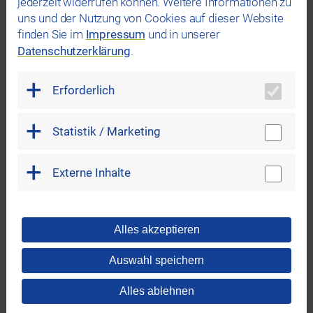
jederzeit widerrufen können. Weitere Informationen zu
Wichtig für Sie:
uns und der Nutzung von Cookies auf dieser Website
Für Bestandsimmobilien bietet die KfW-Bank
finden Sie im
Impressum
und in unserer
Förderungen. Weitere Informationen finden Sie
Datenschutzerklärung
.
unter "
Ihre nächsten Schritte
"
Erforderlich
Statistik / Marketing
Externe Inhalte
Alles akzeptieren
Auswahl speichern
Alles ablehnen