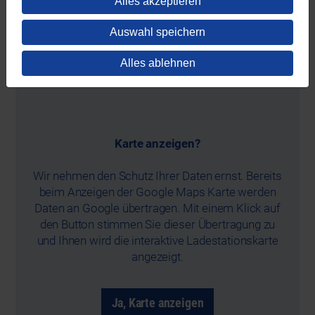
Alles akzeptieren
und
Goingelectric.de
verzeichnet.
Im Folgenden finden Sie eine Übersicht mit allen
Auswahl speichern
REWAG-Ladestationen.
Alles ablehnen
Karte anzeigen?
Wir nehmen den Schutz Ihrer Daten ernst. Bereits
beim Anzeigen der Google Maps Karte werden
Daten an Google übertragen. Mit einem Klick auf
den Button stimmen Sie dieser Übertragung zu
und Ihnen wird die interaktive Ladestationskarte
angezeigt.
Ja, Karte anzeigen