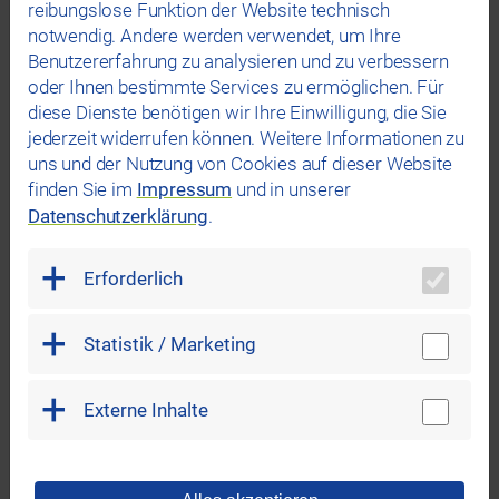
reibungslose Funktion der Website technisch
notwendig. Andere werden verwendet, um Ihre
* Die Blockadegebühr wird an verschiedenen
Benutzererfahrung zu analysieren und zu verbessern
Ladestationen im Regensburger Stadtgebiet erhoben.
oder Ihnen bestimmte Services zu ermöglichen. Für
Die betreffenden Ladetastionen sind in der
diese Dienste benötigen wir Ihre Einwilligung, die Sie
Beschreibung
jederzeit widerrufen können. Weitere Informationen zu
unter
Standorte Ladestationen
entsprechend
uns und der Nutzung von Cookies auf dieser Website
gekennzeichnet.
finden Sie im
Impressum
und in unserer
Datenschutzerklärung
.
Erforderlich
Hier finden Sie
unsere REWAG-Ladestationen
Statistik / Marketing
Externe Inhalte
Unser dichtes Netz mit rund 500 Ladestationen ist in
allen gängigen Navigationssystemen und
Ladesäulenfindern im Internet, z.B.
Ladeatlas-Bayern