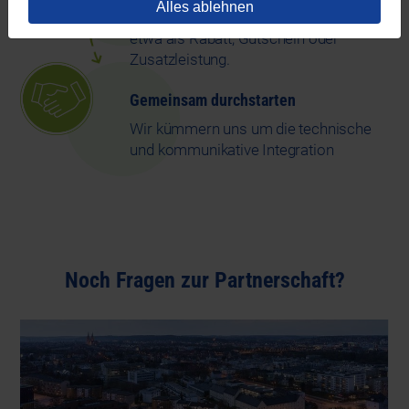
Alles ablehnen
Eigenes Vorteilsangebot gestalten –
etwa als Rabatt, Gutschein oder
Zusatzleistung.
Gemeinsam durchstarten
Wir kümmern uns um die technische
und kommunikative Integration
Noch Fragen zur Partnerschaft?