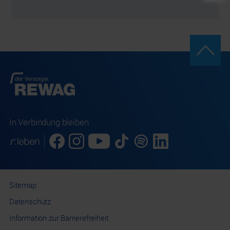
In Verbindung bleiben
Sitemap
Datenschutz
Information
zur Barrierefreiheit