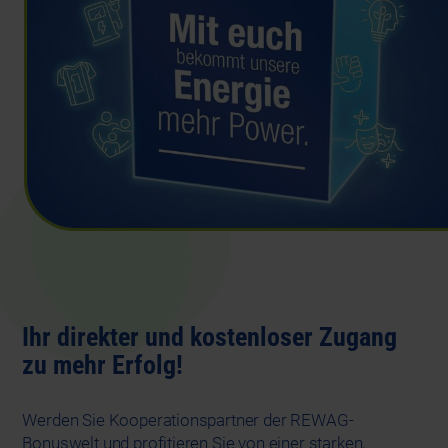
Ihr direkter und kostenloser Zugang
zu mehr Erfolg!
Werden Sie Kooperationspartner der REWAG-
Bonuswelt und profitieren Sie von einer starken,