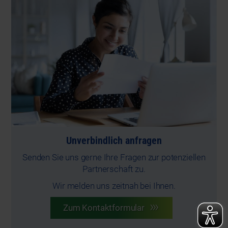
Unverbindlich anfragen
Senden Sie uns gerne Ihre Fragen zur potenziellen
Partnerschaft zu.
Wir melden uns zeitnah bei Ihnen.
Zum Kontaktformular