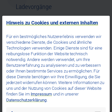
Ladevorgänge
Hinweis zu Cookies und externen Inhalten
Seit Beginn unserer Aktivitäten für den Ausbau der
Ladeinfrastruktur im Jahr 2015 konnten unsere Kunden
Für ein bestmögliches Nutzererlebnis verwenden wir
reinen Ökostrom tanken.
verschiedene Dienste, die Cookies und ähnliche
Technologien verwenden. Einige Dienste sind für eine
reibungslose Funktion der Website technisch
69
notwendig. Andere werden verwendet, um Ihre
Mio.
Benutzererfahrung zu analysieren und zu verbessern
oder Ihnen bestimmte Services zu ermöglichen. Für
Kilometer Fahrstrecke
diese Dienste benötigen wir Ihre Einwilligung, die Sie
jederzeit widerrufen können. Weitere Informationen zu
uns und der Nutzung von Cookies auf dieser Website
Die geladene Ökostrommenge reicht für 69 Mio.
finden Sie im
Impressum
und in unserer
Kilometer und entspricht einer Fahrstrecke von 1.700
Datenschutzerklärung
.
elektrischen Weltumrundungen.