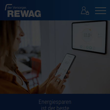
GESCHÄFTSKUNDEN
GESCHÄFTSKUNDEN
PRESSE
KONTAKT
SUCHE
Energiesparen
ist der beste