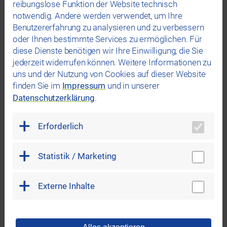
reibungslose Funktion der Website technisch
langlebigen LED-Lampen um. Achten Sie darauf,
notwendig. Andere werden verwendet, um Ihre
dass die Lampen nur da leuchten, wo Sie sich aufhalten.
Benutzererfahrung zu analysieren und zu verbessern
Überlegen Sie, ob in gewissen Bereichen, in denen Sie sich nur
kurz aufhalten, Bewegungsmelder sinnvoll sind.
oder Ihnen bestimmte Services zu ermöglichen. Für
diese Dienste benötigen wir Ihre Einwilligung, die Sie
Prüfen der Energieeffizienzklassen
jederzeit widerrufen können. Weitere Informationen zu
Achten Sie beim Kauf von Haushaltsgeräten auf die
uns und der Nutzung von Cookies auf dieser Website
Energieeffizienzklassen
. Die etwas höheren
finden Sie im
Impressum
und in unserer
Anschaffungskosten sparen langfristig viel Energie. Sofern Sie
Datenschutzerklärung
.
bereits den
rewario.strom.natur.regio
beziehen unterstützen
wir Sie mit dem
REWAG Förderprogramm
bei der Anschaffung
von neuen Geräten.
Erforderlich
Statistik / Marketing
Externe Inhalte