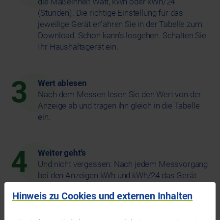
die Maßeinheit Watt, kWh oder kWh/24
(Stunden). Die richtige Einstellung für das
jeweilige Gerät erfahren Sie in der Tabelle zum
Download. Schon kann’s losgehen. Schalten Sie
Ihr Haushaltsgerät ein.
3
Wert ablesen
Nach dem Messen lesen Sie den Wert von der
Anzeige ab und tragen ihn gleich in die Tabelle
ein.
4
Weiter geht's
Und nicht vergessen: Nach jedem Messvorgang
bei den Anzeigen kWh und kWh/24 das Gerät
wieder auf null stellen! Dazu die Tasten
und
Hinweis zu Cookies und externen Inhalten
gleichzeitig drücken – das Strommessgerät
ist bereit für neue Taten.