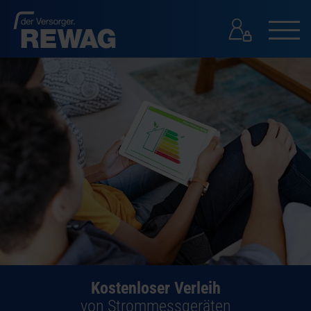
GESCHÄFTSKUNDEN
GESCHÄFTSKUNDEN
PRESSE
KONTAKT
SUCHE
Kostenloser Verleih
von Strommessgeräten