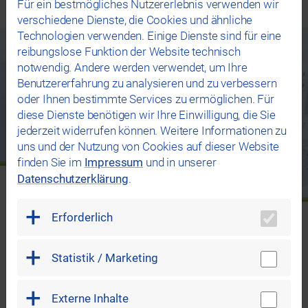
Für ein bestmögliches Nutzererlebnis verwenden wir
verschiedene Dienste, die Cookies und ähnliche
Technologien verwenden. Einige Dienste sind für eine
reibungslose Funktion der Website technisch
notwendig. Andere werden verwendet, um Ihre
Benutzererfahrung zu analysieren und zu verbessern
oder Ihnen bestimmte Services zu ermöglichen. Für
diese Dienste benötigen wir Ihre Einwilligung, die Sie
jederzeit widerrufen können. Weitere Informationen zu
uns und der Nutzung von Cookies auf dieser Website
finden Sie im
Impressum
und in unserer
Datenschutzerklärung
.
Überprüfung
ohne Strommessgerät
Erforderlich
Auch ohne Strommessgerät können Sie ganz einfach
Statistik / Marketing
feststellen, ob Ihr Stromverbrauch in Ordnung ist.
In unserem Flyer haben wir hierzu eine Tabelle
Externe Inhalte
abgebildet, die Ihnen dabei hilft Ihren persönlichen